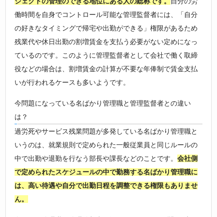
ジェクトの管理のできる地位にある人の総称です。
自分の労
働時間を自身でコントロール可能な管理監督者には、「自分
の好きなタイミングで帰宅や出勤ができる」権限があるため
残業代や休日出勤の割増賃金を支払う必要がない定めになっ
ているのです。このように管理監督者として会社で働く取締
役などの場合は、割増賃金の計算が不要な年俸制で賃金支払
いが行われるケースも多いようです。
今問題になっている名ばかり管理職と管理監督者との違い
は？
過労死やサービス残業問題が多発している名ばかり管理職と
いうのは、就業規則で定められた一般従業員と同じルールの
中で出勤や退勤を行なう部長や課長などのことです。
会社側
で定められたスケジュールの中で勤務する名ばかり管理職に
は、高い待遇や自分で出勤日程を調整できる権限もありませ
ん。