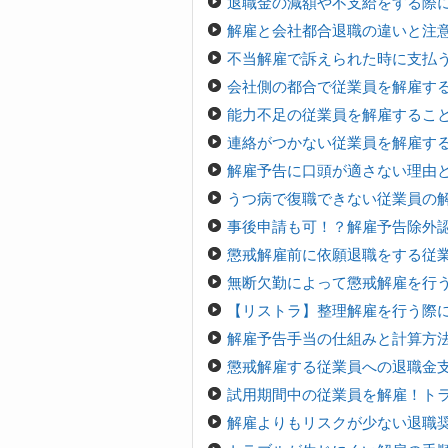
退職金の減額や不支給をする際
解雇と会社都合退職の違いと注意
不当解雇で訴えられた時に支払う
会社側の都合で従業員を解雇す
能力不足の従業員を解雇するこ
連絡がつかない従業員を解雇す
解雇予告に口頭が適さない理由
うつ病で復職できない従業員の
事後申請も可！？解雇予告除外
懲戒解雇前に依願退職をする従
無断欠勤によって懲戒解雇を行
【リストラ】整理解雇を行う際
解雇予告手当の仕組みと計算方
懲戒解雇する従業員への退職金
試用期間中の従業員を解雇！ト
解雇よりもリスクが少ない退職