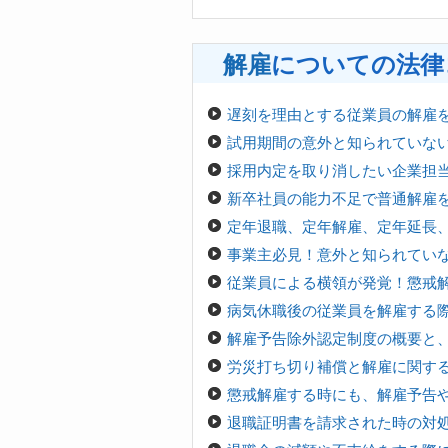
解雇
についての法律
遅刻を理由とする従業員の解雇
試用期間の意外と知られていな
採用内定を取り消したい企業担
新卒社員の能力不足で普通解雇
定年退職、定年解雇、定年延長
事業主必見！意外と知られてい
従業員による横領が発覚！懲戒
病気休職後の従業員を解雇する際
解雇予告除外認定制度の概要と
労災打ち切り補償と解雇に関す
懲戒解雇する時にも、解雇予告
退職証明書を請求された時の対