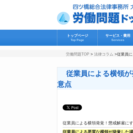
トップページ
サービス・費用
Top Page
Services
労働問題TOP
>
法律コラム
>
従業員に
従業員による横領が
意点
従業員による横領発覚！懲戒解雇に
従業員による悪質な横領が発覚した