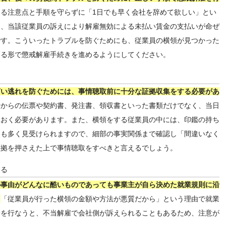
る注意点と手順を守らずに「1日でも早く会社を辞めて欲しい」とい
と、当該従業員の訴えにより解雇無効による未払い賃金の支払いが命ぜ
です。こういったトラブルを防ぐためにも、従業員の横領が見つかった
える形で懲戒解雇手続きを進めるようにしてください。
言い逃れを防ぐためには、事情聴取前に十分な証拠収集をする必要があ
行からの伝票や契約書、発注書、領収書といった書類だけでなく、当日
ておく必要があります。また、横領をする従業員の中には、印鑑の持ち
スも多く見受けられますので、細部の事実関係まで確認し「間違いなく
証拠を押さえた上で事情聴取をすべきと言えるでしょう。
する
の事由がどんなに酷いものであっても事業主が自ら決めた就業規則に沿
。
「従業員が行った横領の金額や方法が悪質だから」という理由で就業
分を行なうと、不当解雇で会社側が訴えられることもあるため、注意が