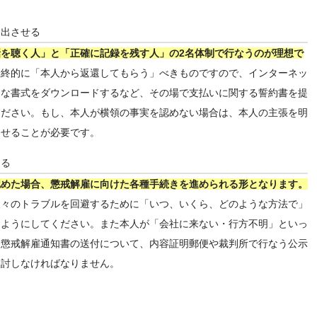
提出させる
を聴く人」と「正確に記録を残す人」の2名体制で行なうのが理想で
最終的に「本人から返還してもらう」べきものですので、インターネッ
うな書式をダウンロードするなど、その場で支払いに関する誓約書を提
ください。もし、本人が横領の事実を認めない場合は、本人の主張を明
させることが必要です。
する
認めた場合、懲戒解雇に向けた各種手続きを進められる形となります。
後々のトラブルを回避するために「いつ、いくら、どのような方法で」
るようにしてください。また本人が「会社に来ない・行方不明」といっ
く懲戒解雇通知書の送付について、内容証明郵便や裁判所で行なう公示
検討しなければなりません。