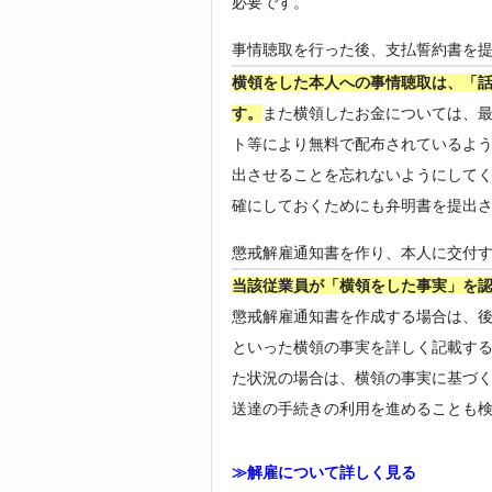
必要です。
事情聴取を行った後、支払誓約書を
横領をした本人への事情聴取は、「話
す。
また横領したお金については、
ト等により無料で配布されているよ
出させることを忘れないようにして
確にしておくためにも弁明書を提出
懲戒解雇通知書を作り、本人に交付
当該従業員が「横領をした事実」を
懲戒解雇通知書を作成する場合は、
といった横領の事実を詳しく記載す
た状況の場合は、横領の事実に基づ
送達の手続きの利用を進めることも
≫解雇について詳しく見る