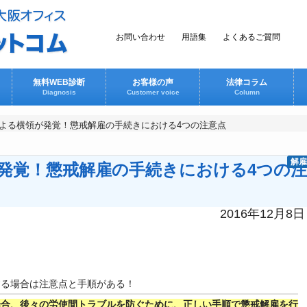
お問い合わせ
用語集
よくあるご質問
無料WEB診断
お客様の声
法律コラム
Diagnosis
Customer voice
Column
よる横領が発覚！懲戒解雇の手続きにおける4つの注意点
解雇
発覚！懲戒解雇の手続きにおける4つの注
2016年12月8日
する場合は注意点と手順がある！
場合、後々の労使間トラブルを防ぐために、正しい手順で懲戒解雇を行