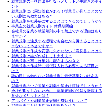
就業規則の一括届出を行なうメリットと手続きのポイ
ント
就業規則には周知義務がある！従業員が見たことのな
い規則にも効力はある？
就業規則を社外秘にすることはできるのでしょうか？
事業主の就業規則ガイド 休職期間編
会社員の副業を就業規則の中で禁止できる理由はあり
ますか？
就業規則に違反する退職でも会社から訴えることはで
きないって本当ですか？
就業規則の作成や変更に欠かせない「意見書」とは？
就業規則は誰が作成しても大丈夫？
就業規則の写しは絶対に配布するべき？
就業規則の作成時に最低限入れる必要のある項目と
は？
誰の目にも触れない就業規則に最低基準効力はある
の？
就業規則の中で兼業や副業の禁止は可能でしょうか？
会社が損をしないために！就業規則の閲覧を徹底する
意外なメリットとは？
アルバイトや副業禁止規則の有効性について
就業規則における疾病休職規程とは？