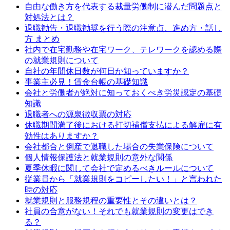
自由な働き方を代表する裁量労働制に潜んだ問題点と
対処法とは？
退職勧告・退職勧奨を行う際の注意点、進め方・話し
方 まとめ
社内で在宅勤務や在宅ワーク、テレワークを認める際
の就業規則について
自社の年間休日数が何日か知っていますか？
事業主必見！賃金台帳の基礎知識
会社と労働者が絶対に知っておくべき労災認定の基礎
知識
退職者への源泉徴収票の対応
休職期間満了後における打切補償支払による解雇に有
効性はありますか？
会社都合と倒産で退職した場合の失業保険について
個人情報保護法と就業規則の意外な関係
夏季休暇に関して会社で定めるべきルールについて
従業員から「就業規則をコピーしたい！」と言われた
時の対応
就業規則と服務規程の重要性とその違いとは？
社員の合意がない！それでも就業規則の変更はでき
る？